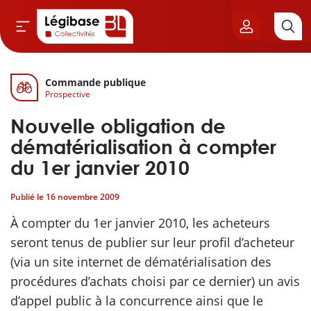
Commande publique
Aller au contenu principal
Prospective
vil & Cimetières
Nouvelle obligation de
ns & Élu local
dématérialisation à compter
du 1er janvier 2010
& Finances locales
Publié le
16 novembre 2009
de publique
À compter du 1er janvier 2010, les acheteurs
seront tenus de publier sur leur profil d’acheteur
sme
(via un site internet de dématérialisation des
procédures d’achats choisi par ce dernier) un avis
itoriales
d’appel public à la concurrence ainsi que le