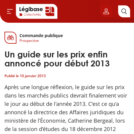
Commande publique
Aller au contenu principal
Prospective
vil & Cimetières
Un guide sur les prix enfin
ns & Élu local
annoncé pour début 2013
Publié le
10 janvier 2013
& Finances locales
Après une longue réflexion, le guide sur les prix
de publique
dans les marchés publics devrait finalement voir
le jour au début de l'année 2013. C'est ce qu'a
sme
annoncé la directrice des Affaires juridiques du
ministère de l’Économie, Catherine Bergeal, lors
itoriales
de la session d’études du 18 décembre 2012