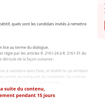
itif, quels sont les candidats invités à remettre
en lice au terme du dialogue.
 régie par les articles R. 2161-24 à R. 2161-31 du
 déroule de la façon suivante :
es à satisfaire dans l’avis, et établit le cas échéant
partiel, en indiquant les modalités, les critères
 la suite du contenu,
tement pendant 15 jours