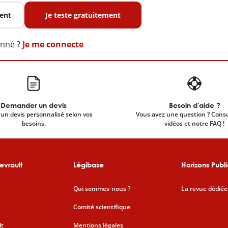
ent
Je teste gratuitement
onné ?
Je me connecte
Demander un devis
Besoin d'aide ?
un devis personnalisé selon vos
Vous avez une question ? Cons
besoins.
vidéos et notre FAQ !
evrault
Légibase
Horizons Publi
Qui sommes-nous ?
La revue dédiée
Comité scientifique
lt
Mentions légales