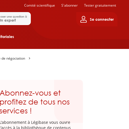
Comité scientifique
S'abonner
Tester gratuitement
oser une question à
Se connecter
Un expert
itoriales
 de négociation
Abonnez-vous et
profitez de tous nos
services !
L'abonnement à Légibase vous ouvre
l'accès à la bibliothèque de contenus