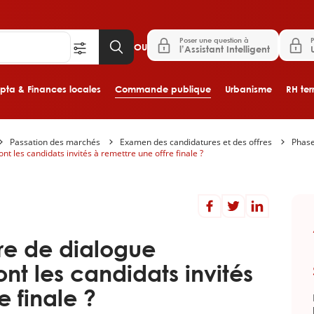
Poser une question à
P
OU
l’Assistant Intelligent
ta & Finances locales
Commande publique
Urbanisme
RH terr
Passation des marchés
Examen des candidatures et des offres
Phase
Aller au contenu principal
t les candidats invités à remettre une offre finale ?
re de dialogue
ont les candidats invités
e finale ?