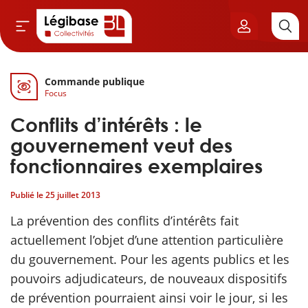
Commande publique
Aller au contenu principal
Focus
vil & Cimetières
Conflits d’intérêts : le
ns & Élu local
gouvernement veut des
fonctionnaires exemplaires
& Finances locales
Publié le
25 juillet 2013
de publique
La prévention des conflits d’intérêts fait
actuellement l’objet d’une attention particulière
sme
du gouvernement. Pour les agents publics et les
pouvoirs adjudicateurs, de nouveaux dispositifs
itoriales
de prévention pourraient ainsi voir le jour, si les