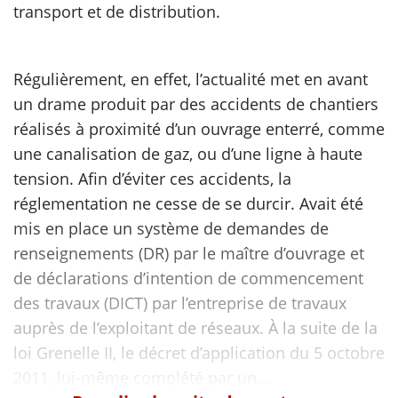
transport et de distribution.
scientifique
Régulièrement, en effet, l’actualité met en avant
er
un drame produit par des accidents de chantiers
réalisés à proximité d’un ouvrage enterré, comme
gratuitement
une canalisation de gaz, ou d’une ligne à haute
tension. Afin d’éviter ces accidents, la
réglementation ne cesse de se durcir. Avait été
mis en place un système de demandes de
renseignements (DR) par le maître d’ouvrage et
de déclarations d’intention de commencement
des travaux (DICT) par l’entreprise de travaux
auprès de l’exploitant de réseaux. À la suite de la
loi Grenelle II, le décret d’application du 5 octobre