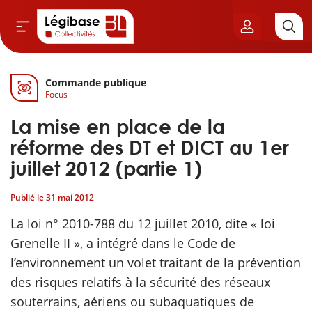
Commande publique
Aller au contenu principal
Focus
vil & Cimetières
La mise en place de la
ns & Élu local
réforme des DT et DICT au 1er
juillet 2012 (partie 1)
& Finances locales
Publié le
31 mai 2012
de publique
La loi n° 2010-788 du 12 juillet 2010, dite « loi
Grenelle II », a intégré dans le Code de
sme
l’environnement un volet traitant de la prévention
des risques relatifs à la sécurité des réseaux
itoriales
souterrains, aériens ou subaquatiques de