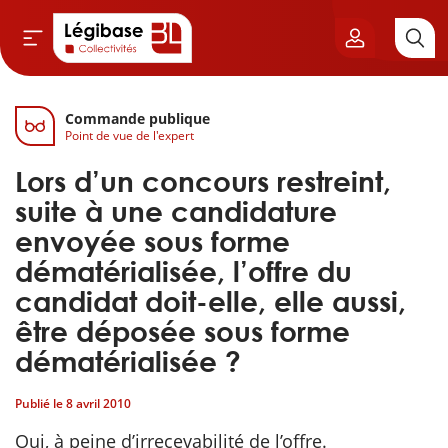
Commande publique
Aller au contenu principal
Point de vue de l'expert
vil & Cimetières
Lors d’un concours restreint,
ns & Élu local
suite à une candidature
envoyée sous forme
& Finances locales
dématérialisée, l’offre du
candidat doit-elle, elle aussi,
de publique
être déposée sous forme
dématérialisée ?
sme
Publié le
8 avril 2010
itoriales
Oui, à peine d’irrecevabilité de l’offre.