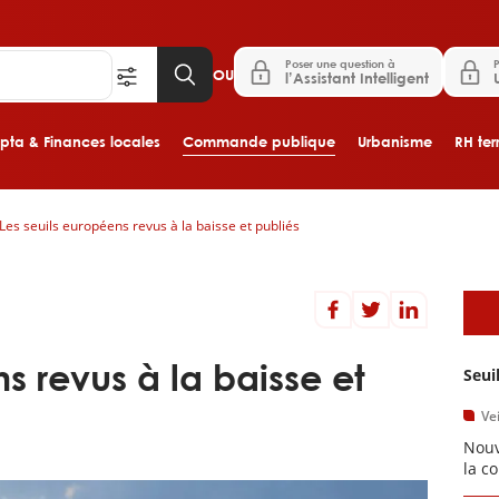
Poser une question à
P
OU
l’Assistant Intelligent
ta & Finances locales
Commande publique
Urbanisme
RH terr
Les seuils européens revus à la baisse et publiés
Aller au contenu principal
A
s revus à la baisse et
Seui
Vei
Nouv
la c