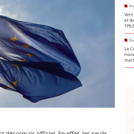
Pr
Vers
et de
TPE/
Fo
La C
nouv
marc
t désormais officiel. En effet, les seuils