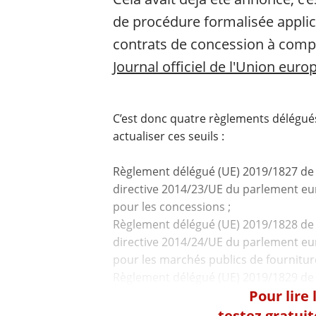
de procédure formalisée applic
contrats de concession à comp
Journal officiel de l'Union eur
C’est donc quatre règlements délégu
actualiser ces seuils :
Règlement délégué (UE) 2019/1827 de 
directive 2014/23/UE du parlement eur
pour les concessions ;
Règlement délégué (UE) 2019/1828 de 
directive 2014/24/UE du parlement eur
pour les marchés publics de fourniture
Pour lire
testez gratui