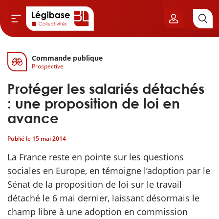
Commande publique
Aller au contenu principal
Prospective
vil & Cimetières
Protéger les salariés détachés
ns & Élu local
: une proposition de loi en
avance
& Finances locales
Publié le
15 mai 2014
de publique
La France reste en pointe sur les questions
sociales en Europe, en témoigne l’adoption par le
sme
Sénat de la proposition de loi sur le travail
détaché le 6 mai dernier, laissant désormais le
itoriales
champ libre à une adoption en commission