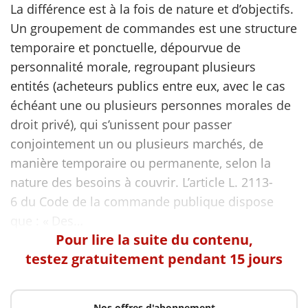
La différence est à la fois de nature et d’objectifs.
Un groupement de commandes est une structure
scientifique
temporaire et ponctuelle, dépourvue de
personnalité morale, regroupant plusieurs
er
entités (acheteurs publics entre eux, avec le cas
échéant une ou plusieurs personnes morales de
gratuitement
droit privé), qui s’unissent pour passer
conjointement un ou plusieurs marchés, de
manière temporaire ou permanente, selon la
nature des besoins à couvrir. L’article L. 2113-
6 du Code de la commande publique dispose
Pour lire la suite du contenu,
testez gratuitement pendant 15 jours
Nos offres d'abonnement