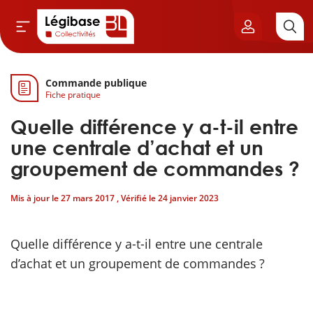
Commande publique
Aller au contenu principal
Fiche pratique
vil & Cimetières
Quelle différence y a-t-il entre
ns & Élu local
une centrale d’achat et un
groupement de commandes ?
& Finances locales
Mis à jour le
27 mars 2017
, Vérifié le
24 janvier 2023
de publique
Quelle différence y a-t-il entre une centrale
sme
d’achat et un groupement de commandes ?
itoriales