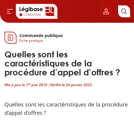
Commande publique
Aller au contenu principal
Fiche pratique
vil & Cimetières
Quelles sont les
ns & Élu local
caractéristiques de la
procédure d’appel d’offres ?
& Finances locales
er
Mis à jour le
1
juin 2019
, Vérifié le
24 janvier 2023
de publique
Quelles sont les caractéristiques de la procédure
sme
d’appel d’offres ?
itoriales