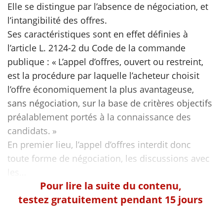
Elle se distingue par l’absence de négociation, et
l’intangibilité des offres.
scientifique
Ses caractéristiques sont en effet définies à
l’article L. 2124-2 du Code de la commande
er
publique : « L’appel d’offres, ouvert ou restreint,
est la procédure par laquelle l’acheteur choisit
gratuitement
l’offre économiquement la plus avantageuse,
sans négociation, sur la base de critères objectifs
préalablement portés à la connaissance des
candidats. »
En premier lieu, l’appel d’offres interdit donc
toute forme de négociation, les discussions avec
Pour lire la suite du contenu,
testez gratuitement pendant 15 jours