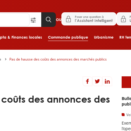
Poser une question à
P
OU
l’Assistant Intelligent
ta & Finances locales
Commande publique
Urbanisme
RH terr
e
Pas de hausse des coûts des annonces des marchés publics
Aller au contenu principal
A
 coûts des annonces des
Bull
publ
Vei
Exem
l’op