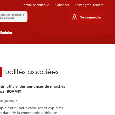
Comité scientifique
S'abonner
Tester gratuitement
oser une question à
Se connecter
Un expert
itoriales
ctualités associées
etin officiel des annonces de marchés
ics (BOAMP)
lle juridique
ple d’outil pour valoriser et exploiter
en data de la commande publique