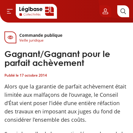
Commande publique
Aller au contenu principal
Veille juridique
vil & Cimetières
Gagnant/Gagnant pour le
ns & Élu local
parfait achèvement
Publié le
17 octobre 2014
& Finances locales
Alors que la garantie de parfait achèvement était
de publique
limitée aux malfaçons de l’ouvrage, le Conseil
d’État vient poser l’idée d’une entière réfaction
sme
des travaux en imposant aux juges du fond de
considérer l’ensemble des coûts.
itoriales