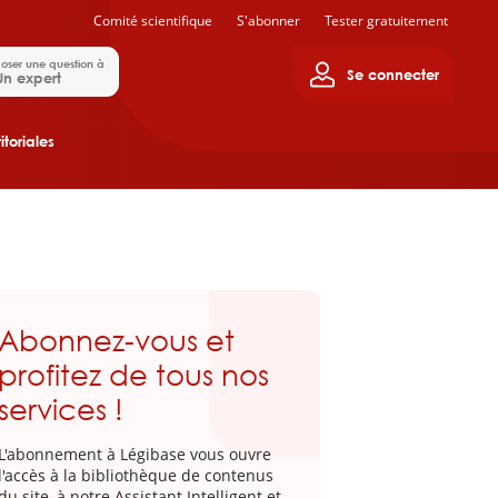
Comité scientifique
S'abonner
Tester gratuitement
oser une question à
Se connecter
Un expert
itoriales
Abonnez-vous et
profitez de tous nos
services !
L'abonnement à Légibase vous ouvre
l'accès à la bibliothèque de contenus
du site, à notre Assistant Intelligent et