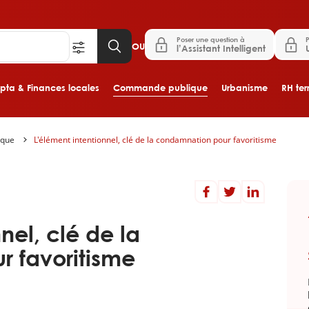
Poser une question à
P
OU
l’Assistant Intelligent
ta & Finances locales
Commande publique
Urbanisme
RH terr
dique
L'élément intentionnel, clé de la condamnation pour favoritisme
Aller au contenu principal
nel, clé de la
 favoritisme