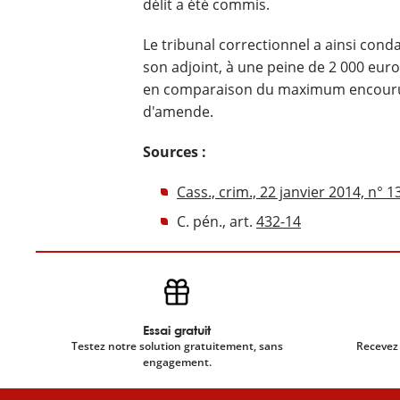
délit a été commis.
Le tribunal correctionnel a ainsi cond
son adjoint, à une peine de 2 000 eur
en comparaison du maximum encouru 
d'amende.
Sources :
Cass., crim., 22 janvier 2014, n° 
C. pén., art.
432-14
Essai gratuit
Testez notre solution gratuitement, sans
Recevez 
engagement.