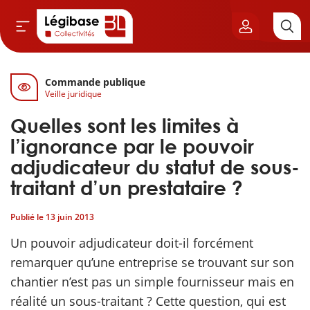
Commande publique
Aller au contenu principal
Veille juridique
vil & Cimetières
Quelles sont les limites à
ns & Élu local
l’ignorance par le pouvoir
adjudicateur du statut de sous-
& Finances locales
traitant d’un prestataire ?
de publique
Publié le
13 juin 2013
Un pouvoir adjudicateur doit-il forcément
sme
remarquer qu’une entreprise se trouvant sur son
chantier n’est pas un simple fournisseur mais en
itoriales
réalité un sous-traitant ? Cette question, qui est