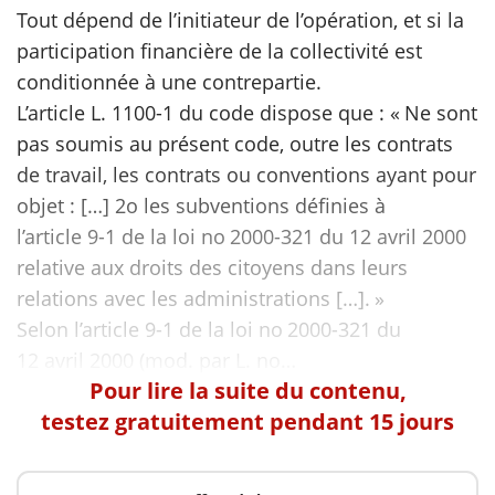
Tout dépend de l’initiateur de l’opération, et si la
participation financière de la collectivité est
scientifique
conditionnée à une contrepartie.
L’article L. 1100-1 du code dispose que : « Ne sont
er
pas soumis au présent code, outre les contrats
gratuitement
de travail, les contrats ou conventions ayant pour
objet : […] 2o les subventions définies à
l’article 9-1 de la loi no 2000-321 du 12 avril 2000
relative aux droits des citoyens dans leurs
relations avec les administrations […]. »
Selon l’article 9-1 de la loi no 2000-321 du
Pour lire la suite du contenu,
testez gratuitement pendant 15 jours