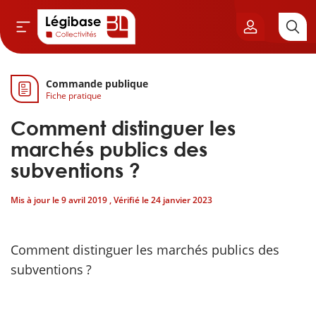
Commande publique
Aller au contenu principal
Fiche pratique
vil & Cimetières
Comment distinguer les
ns & Élu local
marchés publics des
subventions ?
& Finances locales
Mis à jour le
9 avril 2019
, Vérifié le
24 janvier 2023
de publique
Comment distinguer les marchés publics des
sme
subventions ?
itoriales