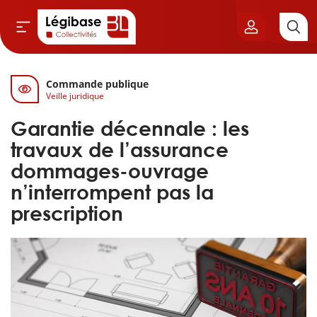
Commande publique
Aller au contenu principal
Veille juridique
vil & Cimetières
Garantie décennale : les
ns & Élu local
travaux de l’assurance
dommages-ouvrage
& Finances locales
n’interrompent pas la
prescription
de publique
sme
itoriales