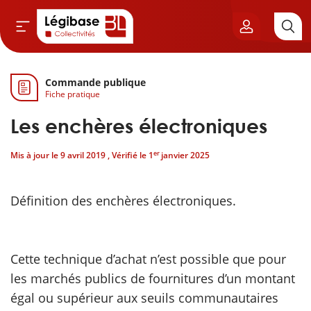
Commande publique
Aller au contenu principal
Fiche pratique
vil & Cimetières
Les enchères électroniques
ns & Élu local
er
Mis à jour le
9 avril 2019
, Vérifié le
1
janvier 2025
& Finances locales
Définition des enchères électroniques.
de publique
sme
Cette technique d’achat n’est possible que pour
les marchés publics de fournitures d’un montant
itoriales
égal ou supérieur aux seuils communautaires