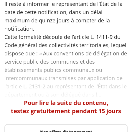
Il reste à informer le représentant de l’État de la
date de cette notification, dans un délai
scientifique
maximum de quinze jours à compter de la
notification.
er
Cette formalité découle de l’article L. 1411-9 du
Code général des collectivités territoriales, lequel
gratuitement
dispose que : « Aux conventions de délégation de
service public des communes et des
établissements publics communaux ou
intercommunaux transmises par application de
l’article L. 2131-2 au représentant de l’État dans le
Pour lire la suite du contenu,
testez gratuitement pendant 15 jours
Nos offres d'abonnement