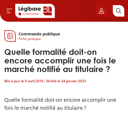
Commande publique
Aller au contenu principal
Fiche pratique
vil & Cimetières
Quelle formalité doit-on
ns & Élu local
encore accomplir une fois le
marché notifié au titulaire ?
& Finances locales
Mis à jour le
9 avril 2019
, Vérifié le
24 janvier 2023
de publique
Quelle formalité doit-on encore accomplir une
sme
fois le marché notifié au titulaire ?
itoriales