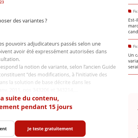
023
Fi
Est-
poser des variantes ?
marc
cand
es pouvoirs adjudicateurs passés selon une
Fi
oivent avoir été expressément autorisées dans
Un c
ultation.
vari
espond la notion de variante, selon l’ancien Guide
sera
onstituent “des modifications, à l’initiative des
ans la solution de base décrite dans les
 la suite du contenu,
tement pendant 15 jours
ent
Je teste gratuitement