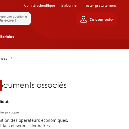
Comité scientifique
S'abonner
Tester gratuitement
oser une question à
Se connecter
Un expert
itoriales
onses
ocuments associés
idat
che pratique
nition des opérateurs économiques,
idats et soumissionnaires