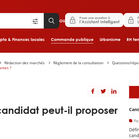
Poser une question à
P
OU
l’Assistant Intelligent
ta & Finances locales
Commande publique
Urbanisme
RH terr
Rédaction des marchés
Règlement de la consultation
Questions/rép
Aller au contenu principal
antes ?
D
andidat peut-il proposer
Cand
Fi
Défi
cand