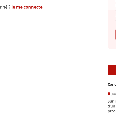
onné ?
Je me connecte
A
Cand
Ju
Sur 
d’un
proc