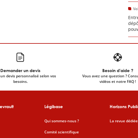
Vei
Entr
dépô
pouv
Demander un devis
Besoin d'aide ?
un devis personnalisé selon vos
Vous avez une question ? Cons
besoins.
vidéos et notre FAQ !
evrault
Légibase
Horizons Publi
Qui sommes-nous ?
La revue dédiée
Comité scientifique