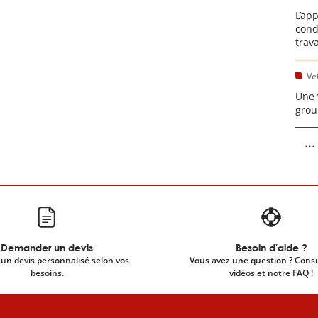
L’ap
cond
trav
Vei
Une 
grou
...
Demander un devis
Besoin d'aide ?
un devis personnalisé selon vos
Vous avez une question ? Cons
besoins.
vidéos et notre FAQ !