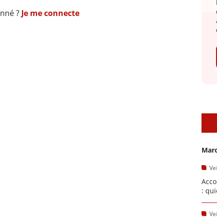
onné ?
Je me connecte
A
Marc
Vei
Acco
: qu
Vei