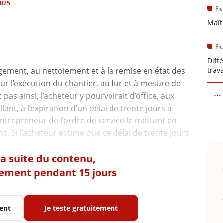
2025
Fi
Maît
Fi
Diff
ement, au nettoiement et à la remise en état des
trav
r l’exécution du chantier, au fur et à mesure de
...
 pas ainsi, l’acheteur y pourvoirait d’office, aux
llant, à l’expiration d’un délai de trente jours à
’entrepreneur de l’ordre de service le mettant en
. Si l’acheteur estime que ce délai de trente jours
 la suite du contenu,
tement pendant 15 jours
ent
Je teste gratuitement