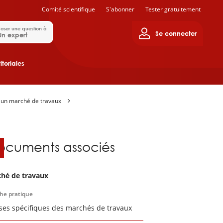
Comité scientifique
S'abonner
Tester gratuitement
oser une question à
Se connecter
Un expert
itoriales
 un marché de travaux
ocuments associés
hé de travaux
che pratique
ses spécifiques des marchés de travaux