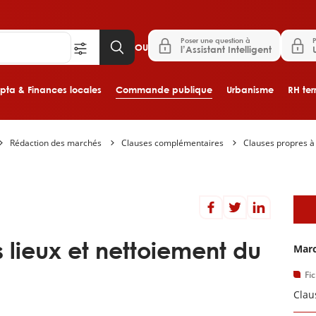
Poser une question à
P
OU
l’Assistant Intelligent
ta & Finances locales
Commande publique
Urbanisme
RH terr
Rédaction des marchés
Clauses complémentaires
Clauses propres à
Aller au contenu principal
D
 lieux et nettoiement du
Marc
Fi
Clau