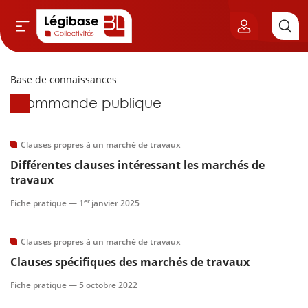
Base de connaissances
Aller au contenu principal
Base de connaissances
Commande publique
vil & Cimetières
ns & Élu local
Clauses propres à un marché de travaux
Différentes clauses intéressant les marchés de
& Finances locales
travaux
er
Fiche pratique —
1
janvier 2025
de publique
Clauses propres à un marché de travaux
sme
Clauses spécifiques des marchés de travaux
itoriales
Fiche pratique —
5 octobre 2022