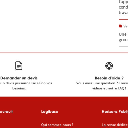
L’ap
cond
trav
Vei
Une 
grou
Demander un devis
Besoin d'aide ?
un devis personnalisé selon vos
Vous avez une question ? Cons
besoins.
vidéos et notre FAQ !
evrault
Légibase
Horizons Publi
Qui sommes-nous ?
La revue dédiée