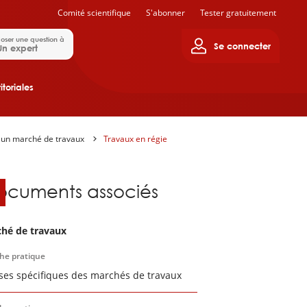
Comité scientifique
S'abonner
Tester gratuitement
oser une question à
Se connecter
Un expert
itoriales
 un marché de travaux
Travaux en régie
ocuments associés
hé de travaux
che pratique
ses spécifiques des marchés de travaux