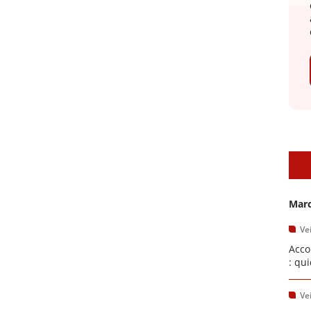
A
Marc
Vei
Acco
: qu
Vei