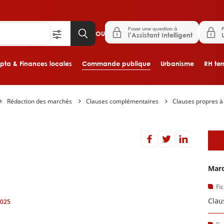
Poser une question à
P
OU
l’Assistant Intelligent
ta & Finances locales
Commande publique
Urbanisme
RH terr
Rédaction des marchés
Clauses complémentaires
Clauses propres à
Aller au contenu principal
D
Marc
Fi
Clau
2025