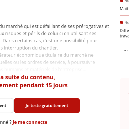
Fi
Maît
Fi
re du marché qui est défaillant de ses prérogatives et
Diff
 risques et périls de celui-ci en utilisant ses
trav
Dans certains cas, c’est une possibilité pour
s interruption du chantier.
...
opérateur économique titulaire du marché ne
uelles ou les ordres de service, à poursuivre
 la suite du contenu,
tement pendant 15 jours
ent
Je teste gratuitement
onné ?
Je me connecte