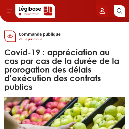
Commande publique
Aller au contenu principal
Veille juridique
vil & Cimetières
Covid-19 : appréciation au
ns & Élu local
cas par cas de la durée de la
prorogation des délais
& Finances locales
d’exécution des contrats
publics
de publique
sme
itoriales