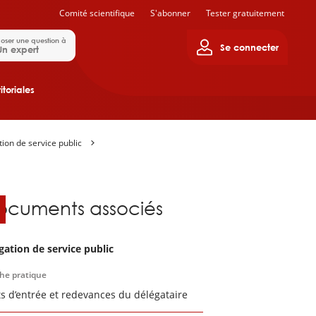
Comité scientifique
S'abonner
Tester gratuitement
oser une question à
Se connecter
Un expert
itoriales
ion de service public
ocuments associés
gation de service public
che pratique
ts d’entrée et redevances du délégataire