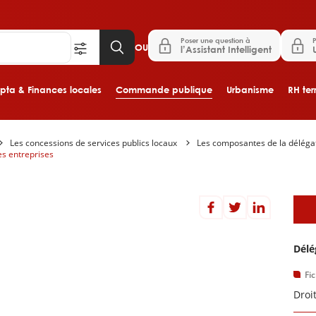
Poser une question à
P
OU
l’Assistant Intelligent
ta & Finances locales
Commande publique
Urbanisme
RH terr
Les concessions de services publics locaux
Les composantes de la délégat
Aller au contenu principal
es entreprises
D
Délé
Fi
Droi