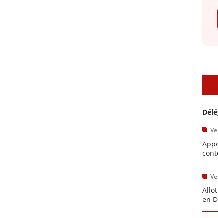
A
Délé
Vei
Appo
cont
Vei
Allo
en D