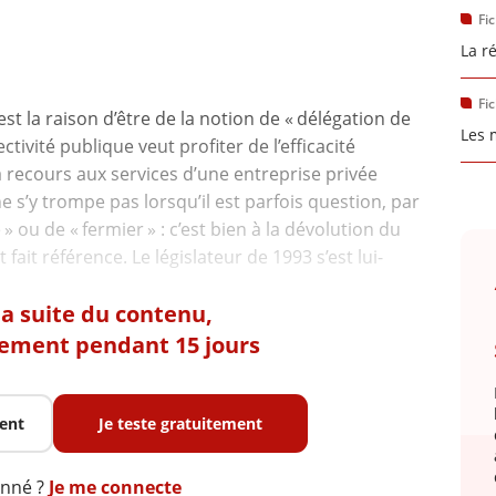
Fi
La r
Fi
st la raison d’être de la notion de « délégation de
Les 
ectivité publique veut profiter de l’efficacité
a recours aux services d’une entreprise privée
 s’y trompe pas lorsqu’il est parfois question, par
 ou de « fermier » : c’est bien à la dévolution du
 fait référence. Le législateur de 1993 s’est lui-
 la suite du contenu,
tement pendant 15 jours
ent
Je teste gratuitement
onné ?
Je me connecte