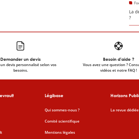
Fo
La d
?
Demander un devis
Besoin d'aide ?
un devis personnalisé selon vos
Vous avez une question ? Cons
besoins.
vidéos et notre FAQ !
evrault
Légibase
Horizons Publi
Qui sommes-nous ?
La revue dédiée
Comité scientifique
lt
Mentions légales