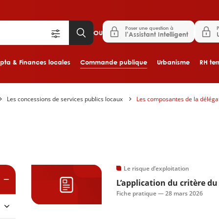
Poser une question à
P
OU
l’Assistant Intelligent
ta & Finances locales
Commande publique
Urbanisme
RH terr
Les concessions de services publics locaux
Les composantes de la délégat
Aller au contenu principal
es
Le risque d’exploitation
L’application du critère du
Fiche pratique —
28 mars 2026