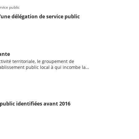
rvice public
d’une délégation de service public
ante
ctivité territoriale, le groupement de
’établissement public local à qui incombe la
, obligatoire ou facultatif, au titre des
ribuées.
 public identifiées avant 2016