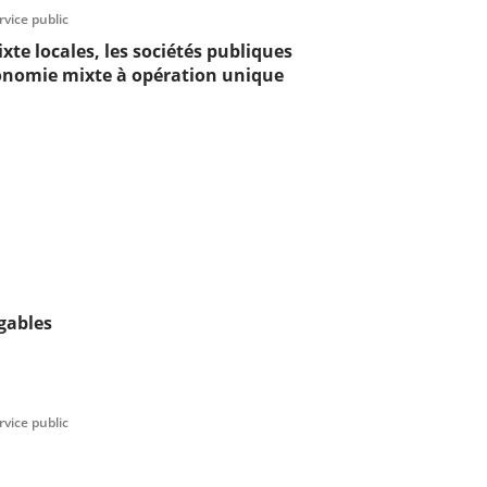
rvice public
xte locales, les sociétés publiques
économie mixte à opération unique
égables
rvice public