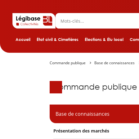
Accueil
État civil & Cimetières
Élections & Élu local
Comp
Commande publique
Base de connaissances
Base de connaissanc
Commande publique
Base de connaissances
Présentation des marchés