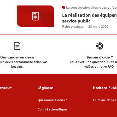
La construction d’ouvrages et l’ac
La réalisation des équipem
service public
Fiche pratique —
28 mars 2026
Demander un devis
Besoin d'aide ?
un devis personnalisé selon vos
Vous avez une question ? Cons
besoins.
vidéos et notre FAQ !
evrault
Légibase
Horizons Publi
Qui sommes-nous ?
La revue dédiée
Comité scientifique