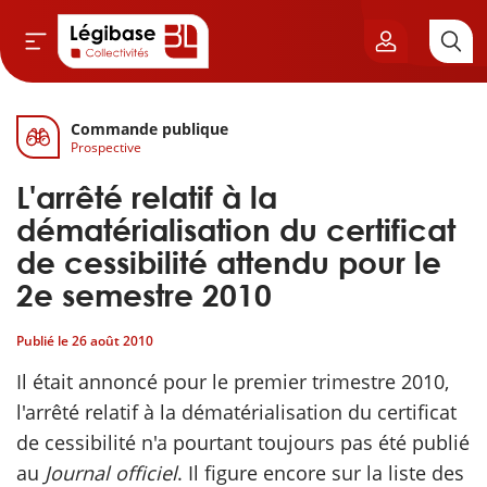
Commande publique
Aller au contenu principal
Prospective
vil & Cimetières
L'arrêté relatif à la
ns & Élu local
dématérialisation du certificat
de cessibilité attendu pour le
& Finances locales
2e semestre 2010
de publique
Publié le
26 août 2010
Il était annoncé pour le premier trimestre 2010,
sme
l'arrêté relatif à la dématérialisation du certificat
de cessibilité n'a pourtant toujours pas été publié
itoriales
au
Journal officiel
. Il figure encore sur la liste des