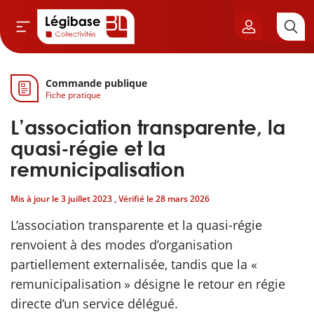
Commande publique
Aller au contenu principal
Fiche pratique
vil & Cimetières
L’association transparente, la
ns & Élu local
quasi-régie et la
remunicipalisation
& Finances locales
Mis à jour le
3 juillet 2023
, Vérifié le
28 mars 2026
de publique
L’association transparente et la quasi-régie
renvoient à des modes d’organisation
sme
partiellement externalisée, tandis que la «
remunicipalisation » désigne le retour en régie
itoriales
directe d’un service délégué.