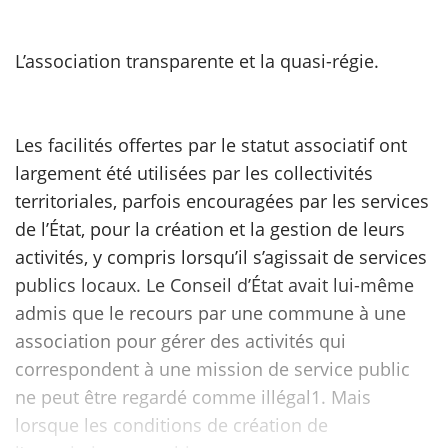
scientifique
L’association transparente et la quasi-régie.
er
Les facilités offertes par le statut associatif ont
gratuitement
largement été utilisées par les collectivités
territoriales, parfois encouragées par les services
de l’État, pour la création et la gestion de leurs
activités, y compris lorsqu’il s’agissait de services
publics locaux. Le Conseil d’État avait lui-même
admis que le recours par une commune à une
association pour gérer des activités qui
correspondent à une mission de service public
ne peut être regardé comme illégal1. Mais
lorsque les conditions de création de