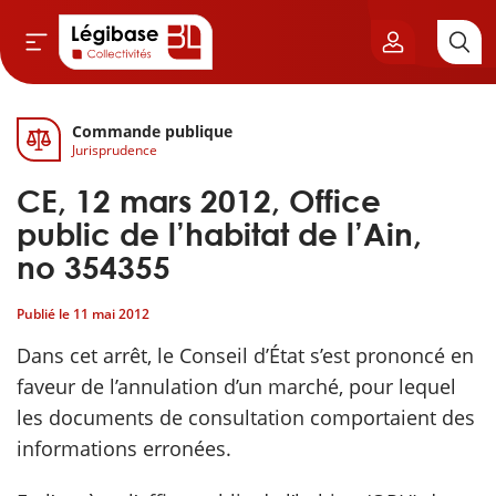
Commande publique
Aller au contenu principal
Jurisprudence
vil & Cimetières
CE, 12 mars 2012, Office
ns & Élu local
public de l’habitat de l’Ain,
no 354355
& Finances locales
Publié le
11 mai 2012
de publique
Dans cet arrêt, le Conseil d’État s’est prononcé en
faveur de l’annulation d’un marché, pour lequel
sme
les documents de consultation comportaient des
informations erronées.
itoriales