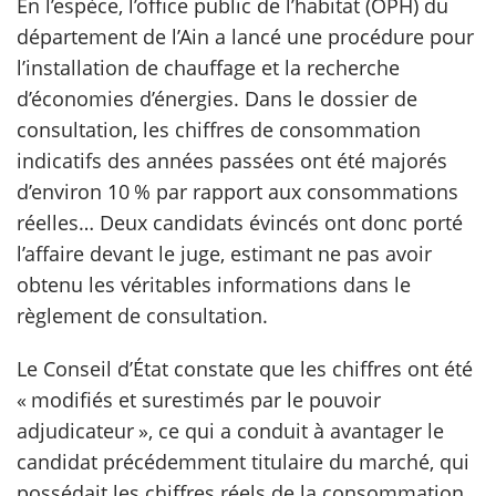
En l’espèce, l’office public de l’habitat (OPH) du
département de l’Ain a lancé une procédure pour
scientifique
l’installation de chauffage et la recherche
d’économies d’énergies. Dans le dossier de
er
consultation, les chiffres de consommation
indicatifs des années passées ont été majorés
gratuitement
d’environ 10 % par rapport aux consommations
réelles… Deux candidats évincés ont donc porté
l’affaire devant le juge, estimant ne pas avoir
obtenu les véritables informations dans le
règlement de consultation.
Le Conseil d’État constate que les chiffres ont été
« modifiés et surestimés par le pouvoir
adjudicateur », ce qui a conduit à avantager le
candidat précédemment titulaire du marché, qui
possédait les chiffres réels de la consommation