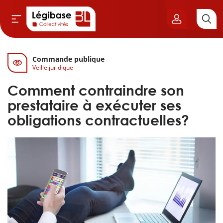
Commande publique
Aller au contenu principal
Veille juridique
vil & Cimetières
Comment contraindre son
ns & Élu local
prestataire à exécuter ses
obligations contractuelles?
& Finances locales
de publique
sme
itoriales