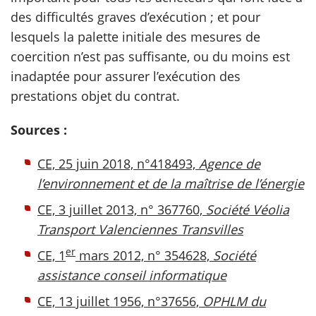
des difficultés graves d’exécution ; et pour
lesquels la palette initiale des mesures de
coercition n’est pas suffisante, ou du moins est
inadaptée pour assurer l’exécution des
prestations objet du contrat.
Sources :
CE, 25 juin 2018, n°418493,
Agence de
l’environnement et de la maîtrise de l’énergie
CE, 3 juillet 2013, n° 367760,
Société Véolia
Transport Valenciennes Transvilles
er
CE, 1
mars 2012, n° 354628,
Société
assistance conseil informatique
CE, 13 juillet 1956, n°37656,
OPHLM du