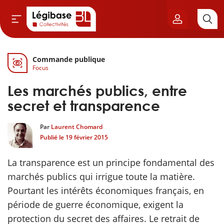
Commande publique
Aller au contenu principal
Focus
vil & Cimetières
Les marchés publics, entre
ns & Élu local
secret et transparence
Par
Laurent Chomard
& Finances locales
Publié le
19 février 2015
de publique
La transparence est un principe fondamental des
marchés publics qui irrigue toute la matière.
sme
Pourtant les intérêts économiques français, en
période de guerre économique, exigent la
itoriales
protection du secret des affaires. Le retrait de