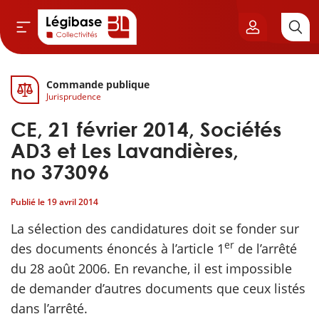
Commande publique
Aller au contenu principal
Jurisprudence
vil & Cimetières
CE, 21 février 2014, Sociétés
ns & Élu local
AD3 et Les Lavandières,
no 373096
& Finances locales
Publié le
19 avril 2014
de publique
La sélection des candidatures doit se fonder sur
er
des documents énoncés à l’article 1
de l’arrêté
sme
du 28 août 2006. En revanche, il est impossible
de demander d’autres documents que ceux listés
itoriales
dans l’arrêté.