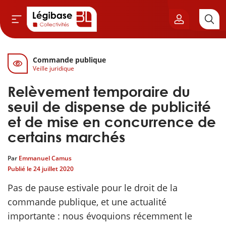
Commande publique
Aller au contenu principal
Veille juridique
vil & Cimetières
Relèvement temporaire du
ns & Élu local
seuil de dispense de publicité
et de mise en concurrence de
& Finances locales
certains marchés
de publique
Par
Emmanuel Camus
Publié le
24 juillet 2020
sme
Pas de pause estivale pour le droit de la
commande publique, et une actualité
itoriales
importante : nous évoquions récemment le