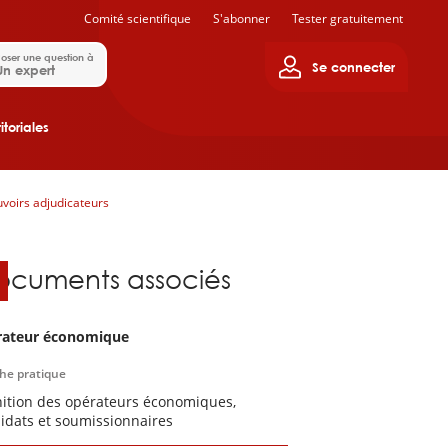
Comité scientifique
S'abonner
Tester gratuitement
oser une question à
Se connecter
Un expert
itoriales
voirs adjudicateurs
ocuments associés
rateur économique
che pratique
nition des opérateurs économiques,
idats et soumissionnaires