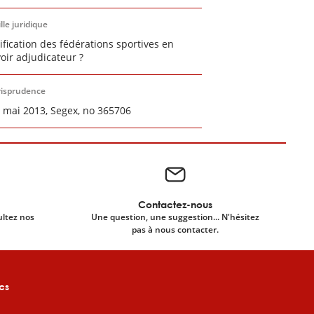
lle juridique
ification des fédérations sportives en
oir adjudicateur ?
risprudence
7 mai 2013, Segex, no 365706
Contactez-nous
ultez nos
Une question, une suggestion... N'hésitez
pas à nous contacter.
cs