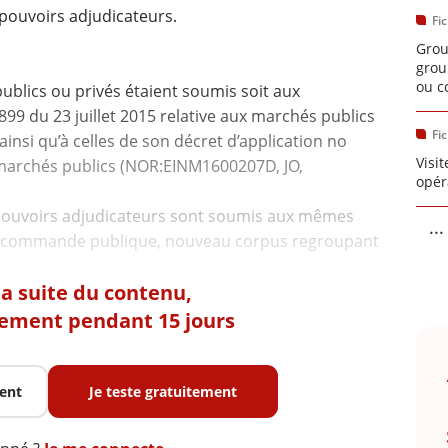
 pouvoirs adjudicateurs.
Fi
Grou
grou
ou c
ublics ou privés étaient soumis soit aux
99 du 23 juillet 2015 relative aux marchés publics
Fi
ainsi qu’à celles de son décret d’application no
Visi
 marchés publics (NOR:EINM1600207D, JO,
opér
s pouvoirs adjudicateurs sont soumis aux mêmes
...
 la commande publique, nouveau corpus regroupant
 la suite du contenu,
tement pendant 15 jours
ent
Je teste gratuitement