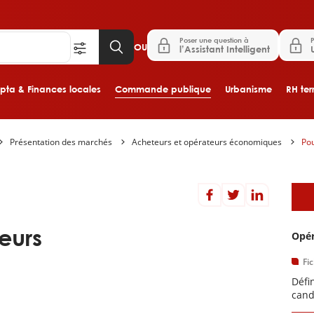
Poser une question à
P
OU
l’Assistant Intelligent
ta & Finances locales
Commande publique
Urbanisme
RH terr
Présentation des marchés
Acheteurs et opérateurs économiques
Pou
Aller au contenu principal
D
eurs
Opé
Fi
Défi
cand