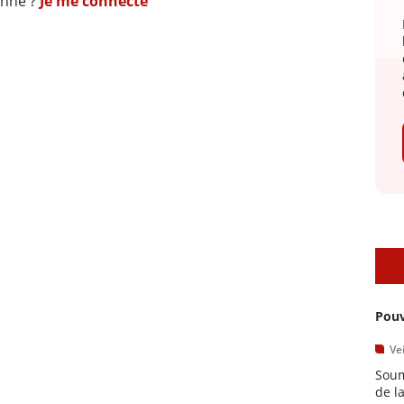
onné ?
Je me connecte
A
Pouv
Vei
Soum
de l