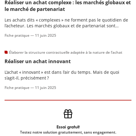
Réaliser un achat complexe : les marchés globaux et
le marché de partenariat
scientifique
Les achats dits « complexes » ne forment pas le quotidien de
l’acheteur. Les marchés globaux et de partenariat sont
er
présentés ici de façon synthétique, pour en appréhender les
Fiche pratique —
11 juin 2025
conditions de faisabilité.
gratuitement
Élaborer la structure contractuelle adaptée à la nature de l’achat
Réaliser un achat innovant
L’achat « innovant » est dans l’air du temps. Mais de quoi
s’agit-il, précisément ?
Fiche pratique —
11 juin 2025
Essai gratuit
Testez notre solution gratuitement, sans engagement.