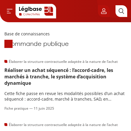
Base de connaissances
Aller au contenu principal
Base de connaissances
Commande publique
vil & Cimetières
ns & Élu local
Élaborer la structure contractuelle adaptée à la nature de l’achat
Réaliser un achat séquencé : l’accord-cadre, les
& Finances locales
marchés à tranche, le système d’acquisition
dynamique
de publique
Cette fiche passe en revue les modalités possibles d’un achat
séquencé : accord-cadre, marché à tranches, SAD, en
présentant avantages et limites de chacune de ces solutions.
sme
Fiche pratique —
11 juin 2025
itoriales
Élaborer la structure contractuelle adaptée à la nature de l’achat