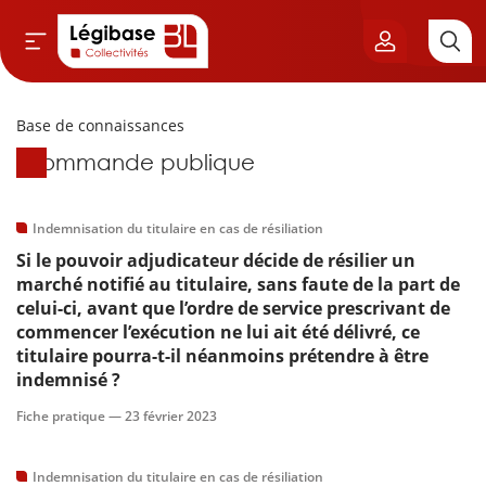
Base de connaissances
Aller au contenu principal
Base de connaissances
Commande publique
vil & Cimetières
ns & Élu local
Indemnisation du titulaire en cas de résiliation
Si le pouvoir adjudicateur décide de résilier un
& Finances locales
marché notifié au titulaire, sans faute de la part de
celui-ci, avant que l’ordre de service prescrivant de
commencer l’exécution ne lui ait été délivré, ce
de publique
titulaire pourra-t-il néanmoins prétendre à être
indemnisé ?
sme
Fiche pratique —
23 février 2023
itoriales
Indemnisation du titulaire en cas de résiliation