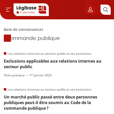
Base de connaissances
Aller au contenu principal
Base de connaissances
Commande publique
vil & Cimetières
ns & Élu local
Les relations internes au secteur public et ses exclusions
Exclusions applicables aux relations internes au
& Finances locales
secteur public
er
Fiche pratique —
1
janvier 2025
de publique
Les relations internes au secteur public et ses exclusions
sme
Un marché public passé entre deux personnes
publiques peut-il être soumis au Code de la
itoriales
commande publique ?