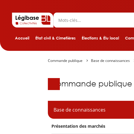
Accueil
État civil & Cimetières
Élections & Élu local
Comp
Commande publique
Base de connaissances
Base de connaissanc
Commande publique
Base de connaissances
Présentation des marchés