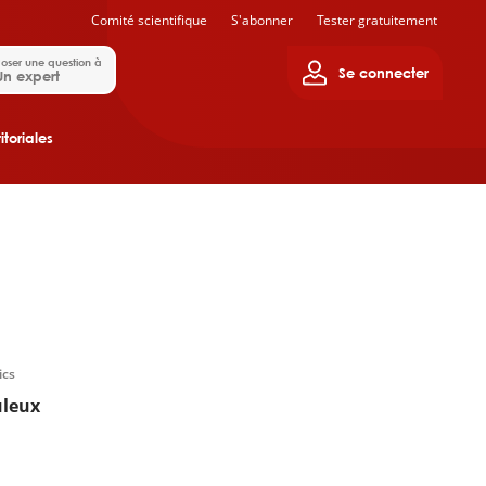
Comité scientifique
S'abonner
Tester gratuitement
oser une question à
Se connecter
Un expert
itoriales
ics
uleux