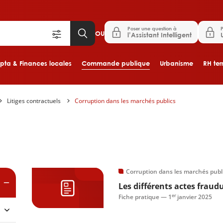
Poser une question à
P
OU
l’Assistant Intelligent
ta & Finances locales
Commande publique
Urbanisme
RH terr
Litiges contractuels
Corruption dans les marchés publics
Aller au contenu principal
es
Corruption dans les marchés publ
Les différents actes fraud
er
Fiche pratique —
1
janvier 2025