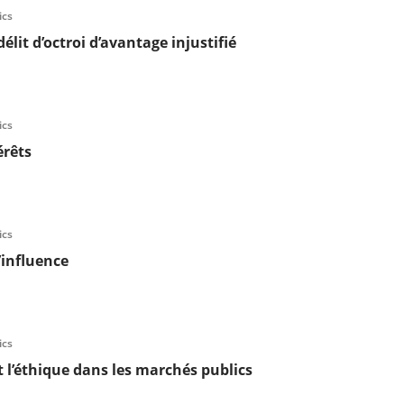
ics
élit d’octroi d’avantage injustifié
ics
érêts
ics
d’influence
ics
 l’éthique dans les marchés publics