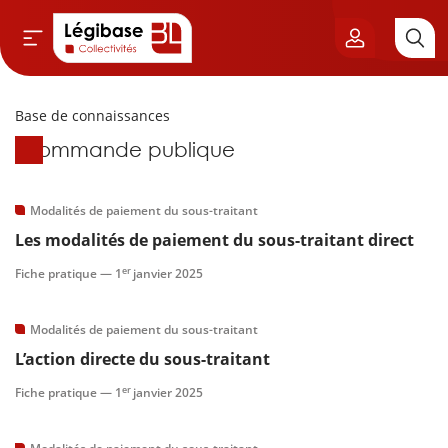
Base de connaissances
Aller au contenu principal
Base de connaissances
Commande publique
vil & Cimetières
ns & Élu local
Modalités de paiement du sous-traitant
Les modalités de paiement du sous-traitant direct
& Finances locales
er
Fiche pratique —
1
janvier 2025
de publique
Modalités de paiement du sous-traitant
L’action directe du sous-traitant
sme
er
Fiche pratique —
1
janvier 2025
itoriales