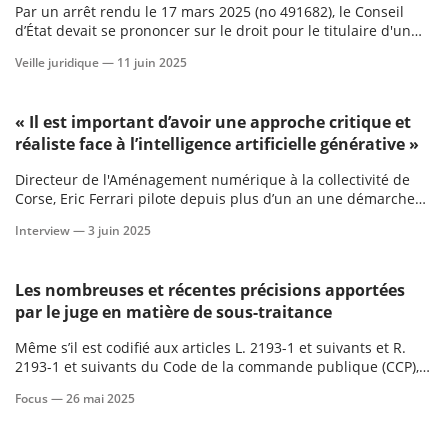
Par un arrêt rendu le 17 mars 2025 (no 491682), le Conseil
d’État devait se prononcer sur le droit pour le titulaire d'un
marché public a
Veille juridique —
11 juin 2025
« Il est important d’avoir une approche critique et
réaliste face à l’intelligence artificielle générative »
Directeur de l'Aménagement numérique à la collectivité de
Corse, Eric Ferrari pilote depuis plus d’un an une démarche
exploratoire inédite qui se concentre sur les usages concrets
Interview —
3 juin 2025
de l’intelligence artificielle générative (IAG) pour l’action
publique en Corse.
Les nombreuses et récentes précisions apportées
par le juge en matière de sous-traitance
Même s’il est codifié aux articles L. 2193-1 et suivants et R.
2193-1 et suivants du Code de la commande publique (CCP),
le régime de la sous-traitance a pour spécificité la situation
Focus —
26 mai 2025
même du sous-traitant, qui n'est pas lié par contrat à
l'acheteur public.