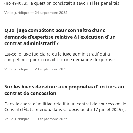
(no 494073), la question consistait à savoir si les pénalités
contractuelles pouvaient ou non être modérées en cas de
Veille juridique —
24 septembre 2025
scientifique
faute de l’acheteur.
er
Quel juge compétent pour connaître d'une
demande d'expertise relative à l'exécution d'un
contrat administratif ?
gratuitement
Est-ce le juge judiciaire ou le juge administratif qui a
compétence pour connaître d’une demande d’expertise
relative à l’exécution d’un contrat administratif ?
Veille juridique —
23 septembre 2025
Sur les biens de retour aux propriétés d'un tiers au
contrat de concession
Dans le cadre d’un litige relatif à un contrat de concession, le
Conseil d’État a étendu, dans sa décision du 17 juillet 2025 (no
503317), la notion de biens de retour aux propriétés d'un tiers
Veille juridique —
19 septembre 2025
au contrat de concession.