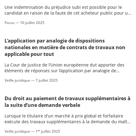
Une indemnisation du préjudice subi est possible pour le
candidat en raison de la faute de cet acheteur public pour un
contrat de la commande publique (marché ou concession) qui
Focus —
10 juillet 2025
ne lui a pas été attribué du fait d'une irrégularité dans la
procédure suivie par l'acheteur public.
L'application par analogie de dispositions
nationales en matière de contrats de travaux non
applicable pour tout
La Cour de justice de l’Union européenne dut apporter des
éléments de réponses sur l’application par analogie de
dispositions nationales régissant la garantie en matière de
Veille juridique —
7 juillet 2025
vente à un contrat de travaux lorsque rien n’a été précisé
dans le contrat ni dans les documents d'appel d'offres,
lorsque l
Du droit au paiement de travaux supplémentaires à
la suite d’une demande verbale
Lorsque le titulaire d'un marché à prix global et forfaitaire
exécute des travaux supplémentaires à la demande du maître
d'ouvrage, un droit au paiement peut-il être accordé alors que
er
Veille juridique —
1
juillet 2025
la demande est simplement verbale ?