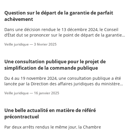
Question sur le départ de la garantie de parfait
achèvement
Dans une décision rendue le 13 décembre 2024, le Conseil
d’État dut se prononcer sur le point de départ de la garantie
de parfait achèvement (CE, 13 déc. 2024, n° 489720).
Veille juridique —
3 février 2025
Une consultation publique pour le projet de
simplification de la commande publique
Du 4 au 19 novembre 2024, une consultation publique a été
lancée par la Direction des affaires juridiques du ministère
des Finances concernant un nouveau projet de décret portant
Veille juridique —
16 janvier 2025
diverses mesures de simplification du droit de la commande
publique.
Une belle actualité en matière de référé
précontractuel
Par deux arrêts rendus le même jour, la Chambre