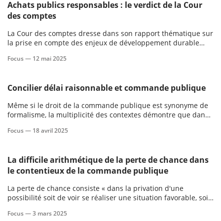
Achats publics responsables : le verdict de la Cour
des comptes
La Cour des comptes dresse dans son rapport thématique sur
la prise en compte des enjeux de développement durable
dans les marchés publics de l’État un premier bilan.
Focus —
12 mai 2025
Concilier délai raisonnable et commande publique
Même si le droit de la commande publique est synonyme de
formalisme, la multiplicité des contextes démontre que dans
la pratique, il n’y a pas forcément de règle en matière de délai
Focus —
18 avril 2025
raisonnable strictement défini, raison pour laquelle
l’intervention du juge est bienvenue.
La difficile arithmétique de la perte de chance dans
le contentieux de la commande publique
La perte de chance consiste « dans la privation d'une
possibilité soit de voir se réaliser une situation favorable, soit
d'échapper à une situation défavorable ».
Focus —
3 mars 2025