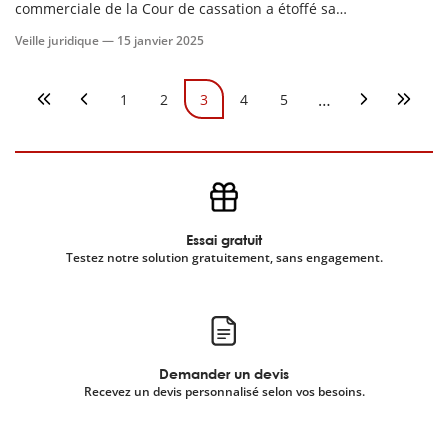
commerciale de la Cour de cassation a étoffé sa
jurisprudence en matière de référé précontractuel, d’un côté,
Veille juridique —
15 janvier 2025
en apportant sa position au regard de l’offre anormalement
basse, et, de l’autre, concernant la liaison entre référé
précontractuel et réfé
Pagination
…
1
2
3
4
5
Première page
Page précédente
Page
Page
Page courante
Page
Page
Page suivan
Derniè
Essai gratuit
Testez notre solution gratuitement, sans engagement.
Demander un devis
Recevez un devis personnalisé selon vos besoins.