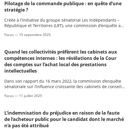
Pilotage de la commande publique : en quête d’une
stratégie ?
Créée à l'initiative du groupe sénatorial Les Indépendants –
République et Territoires (LRT), une commission d'enquête a
été instituée pour examiner les coûts et modalités de la
Focus —
15 septembre 2025
commande publique ainsi que son effet d'entraînement sur
l'économie française.
Quand les collectivités préfèrent les cabinets aux
compétences internes : les révélations de la Cour
des comptes sur l’achat local des prestations
intellectuelles
Dans son rapport du 16 mars 2022, la commission d’enquête
sénatoriale sur l’influence croissante des cabinets de conseil
privés dans les politiques publiques a mis en lumière quatre
Focus —
11 juillet 2025
risques majeurs associés au recours de l’État à ces
prestataires. Elle a d’abord souligné l’opacité du phénomène.
L’indemnisation du préjudice en raison de la faute
de l’acheteur public pour le candidat dont le marché
n’a pas été attribué