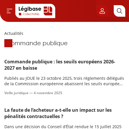
Actualités
Aller au contenu principal
Actualités
Commande publique
vil & Cimetières
ns & Élu local
Commande publique : les seuils européens 2026-
2027 en baisse
& Finances locales
Publiés au JOUE le 23 octobre 2025, trois règlements délégués
de la Commission européenne abaissent les seuils européens
de publique
applicables aux marchés publics et aux concessions dès le 1ᵉʳ
Veille juridique —
4 novembre 2025
janvier 2026 pour la période bi
sme
La faute de l’acheteur a-t-elle un impact sur les
pénalités contractuelles ?
itoriales
Dans une décision du Conseil d’État rendue le 15 juillet 2025